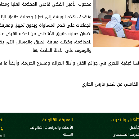
محجوب الأمين الفكي قاضي المحكمة العليا ومحاضر
وتهدف هذه الورشة إلى تعزيز وحماية حقوق الإنسا
الجماعات على قدم المساواة وبدون تمييز، ومعرفة م
لضمان حماية حقوق الأشخاص من لحظة القبض علي
للمحاكمة، وكذلك معرفة الطرق والوسائل التي يكفله
والوقوف على الأدلة الخاصة بها.
 كيفية التحري في جرائم القتل وأدلة الجرائم ومسرح الجريمة، وأيضاً ما هي
 الخامس من شهر مارس الجاري.
تأهيل والتدريب
المعرفة القانونية
الت
تأهيل
الأبحاث والدراسات القانونية
الإ
تدريب التخصصي
المجلة
الت