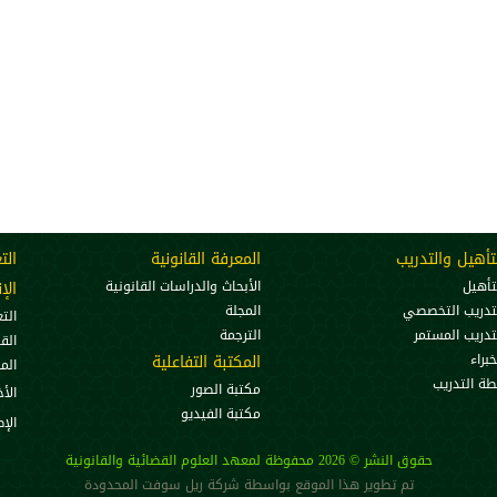
تأهيل والتدريب
المعرفة القانونية
الت
تأهيل
الأبحاث والدراسات القانونية
الإ
تدريب التخصصي
المجلة
الت
تدريب المستمر
الترجمة
الق
خبراء
المكتبة التفاعلية
الم
ة التدريب
مكتبة الصور
الأخ
مكتبة الفيديو
الإ
حقوق النشر © 2026 محفوظة لمعهد العلوم القضائية والقانونية
تم تطوير هذا الموقع بواسطة
شركة ريل سوفت المحدودة